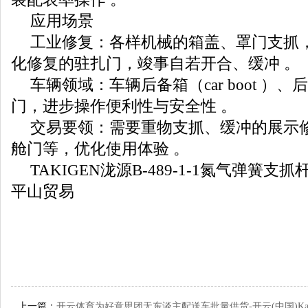
应用场景
工业修复：各样机械的箱盖、罩门支抓
化修复的驻扎门，竣事自若开合、缓冲 。
车辆领域：车辆后备箱（car boot ）
门，进步操作便利性与安全性 。
交易要领：需要重物支抓、缓冲的展示
舱门等，优化使用体验 。
TAKIGEN泷源B-489-1-1氮气弹簧支
平山贸易
上一篇：
开云体育为好意思团无东谈主配送车批量供货-开云(中国)Kai