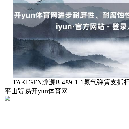
TAKIGEN泷源B-489-1-1氮气弹簧支
平山贸易开yun体育网