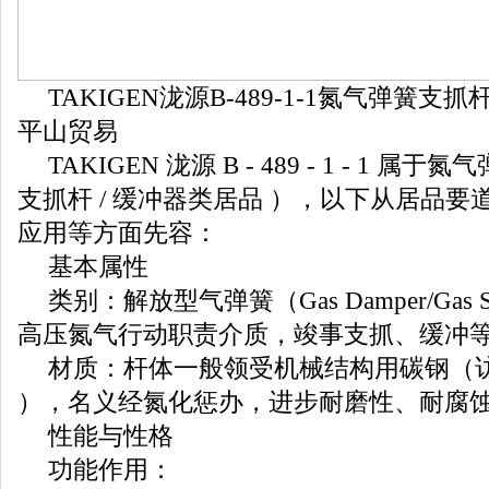
TAKIGEN泷源B-489-1-1氮气弹簧支
平山贸易
TAKIGEN 泷源 B - 489 - 1 - 1 
支抓杆 / 缓冲器类居品 ），以下从居品要
应用等方面先容：
基本属性
类别：解放型气弹簧（Gas Damper/Gas S
高压氮气行动职责介质，竣事支抓、缓冲
材质：杆体一般领受机械结构用碳钢（访佛
），名义经氮化惩办，进步耐磨性、耐腐蚀
性能与性格
功能作用：