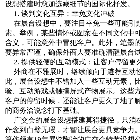
设想搭建时愈加选藏细节的国际化抒发。
1. 谈判文化互异：幸免文化冲破
在展台设想中，要注目幸免一些可能引
素。举例，某些情怀或图案在不同文化中
含义，可能意外中冒犯客户。此外，笔墨
要异常严谨，确保外商大要准确清醒展台
2. 提供轻便的互动模式：让客户停留更
外商在不雅展时，络续倾向于遴荐互动
此，展台设想中不错加入一些互动元素，比
验、互动游戏或触摸屏式产物展示。这些
客户的停留时候，还能让客户更久了地了
的商务洽说念打下基础。
广交会的展台设想搭建莫得捷径，只消
作念到白璧无瑕，才智让展台更具竞争力
算作领有19年展览陶冶的广交会特装设想