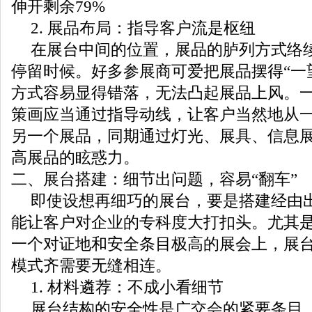
伸开剩余79%
2. 展品布局：指导客户流是枢纽
在展台中间的位置，展品的胪列方式络
停留时候。好多参展商可爱把展品摆得“一
方式容易显得错落，无法凸起展品上风。
策画应当通过指导动线，让客户当然地从
另一个展品，同期通过灯光、展具、信息
高展品的眩惑力。
二、展台搭建：细节出问题，容易“翻车”
即使设想再细巧的展台，要是搭建经由
能让客户对企业的专科度大打扣头。尤其
一个对证地和安全条目极高的展会上，展
模式齐需要无缝相连。
1. 材料遴荐：不成小看细节
展台结构的安全性是广交会的紧要条目