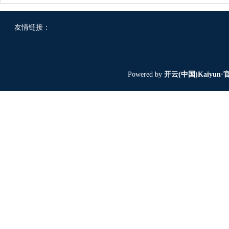
友情链接：
Powered by
开云(中国)Kaiyun