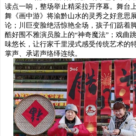
读点一响，整场举止精采拉开序幕。舞台
舞《画中游》将渝黔山水的灵秀之好意思
论；川巨变脸绝活惊艳全场，孩子们踮着
酷好围不雅演员脸上的“神奇魔法”；戏曲
味悠长，让行家千里浸式感受传统艺术的
掌声、承诺声络绎连续。